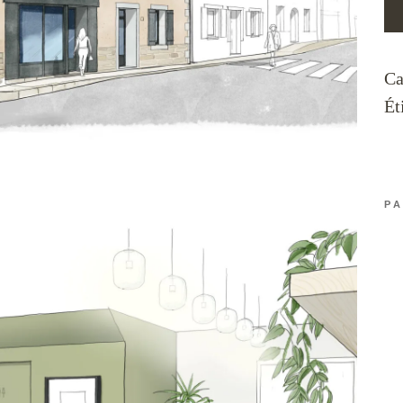
Ca
Ét
PA