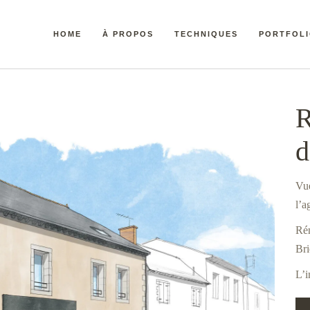
HOME
À PROPOS
TECHNIQUES
PORTFOL
Accueil
R
d
Vue
l’
Rén
Bri
L’i